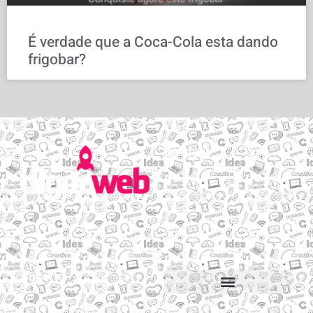
É verdade que a Coca-Cola esta dando
frigobar?
Serviços
Email personalizado
Hospedagem de Sites
Migração de sites e e-mails
Construtor de sites
Suporte
Suporte via Whats