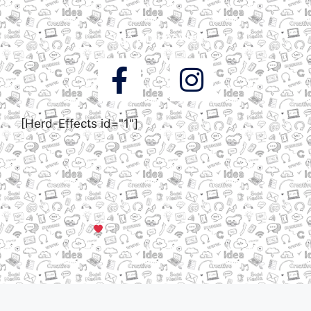
Siga a DigooWeb
[Herd-Effects id="1"]
© Todos os direitos reservados a DigooWeb Gramado, RS |
Servidores em Dallas, TX
Criado com muito
em Gramado, Serra Gaúcha