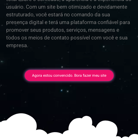
usuário. Com um site bem otimizado e devidamente
estruturado, você estará no comando da sua
presença digital e terá uma plataforma confiável para
promover seus produtos, serviços, mensagens e
todos os meios de contato possível com você e sua
empresa.
Agora estou convencido. Bora fazer meu site