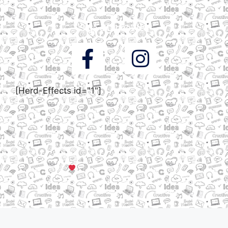
Siga a DigooWeb
[Herd-Effects id="1"]
© Todos os direitos reservados a DigooWeb Gramado, RS |
Servidores em Dallas, TX
Criado com muito
em Gramado, Serra Gaúcha