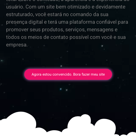
usuário. Com um site bem otimizado e devidamente
estruturado, você estará no comando da sua
presença digital e terá uma plataforma confiável para
promover seus produtos, serviços, mensagens e
todos os meios de contato possível com você e sua
empresa.
Agora estou convencido. Bora fazer meu site