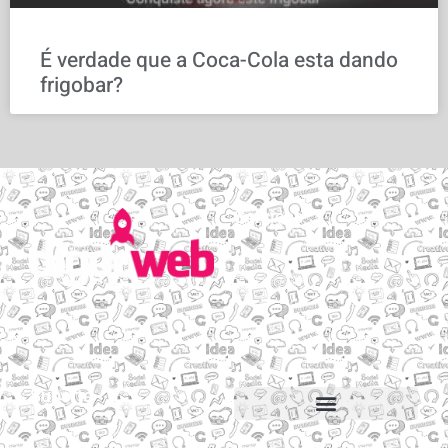
É verdade que a Coca-Cola esta dando
frigobar?
Serviços
Email personalizado
Hospedagem de Sites
Migração de sites e e-mails
Construtor de sites
Suporte
Suporte via Whats