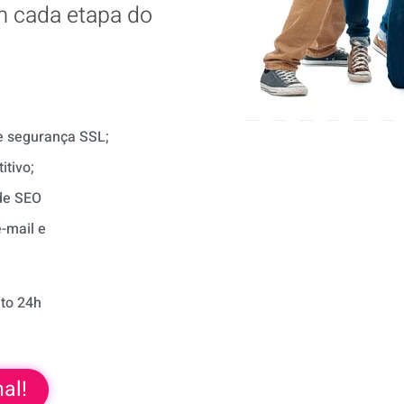
m cada etapa do
de segurança SSL;
itivo;
de SEO
-mail e
to 24h
al!