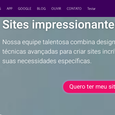
S
APP
GOOGLE
BLOG
OUVIR
CONTATO
Testar
Sites impressionante
Nossa equipe talentosa combina design 
técnicas avançadas para criar sites inc
suas necessidades específicas.
Quero ter meu si