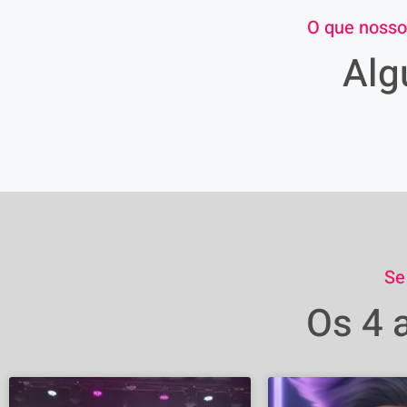
O que nosso
Alg
Se
Os 4 a