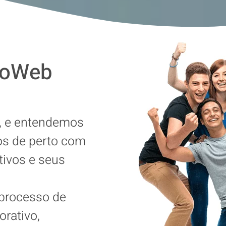
ooWeb
e, e entendemos
os de perto com
tivos e seus
 processo de
orativo,