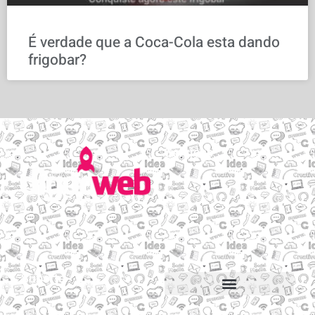
É verdade que a Coca-Cola esta dando
frigobar?
Serviços
Email personalizado
Hospedagem de Sites
Migração de sites e e-mails
Construtor de sites
Suporte
Suporte via Whats