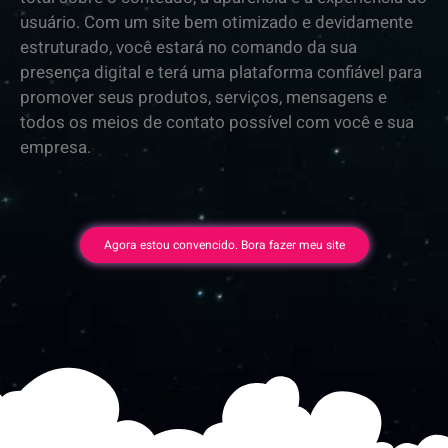
usuário. Com um site bem otimizado e devidamente
estruturado, você estará no comando da sua
presença digital e terá uma plataforma confiável para
promover seus produtos, serviços, mensagens e
todos os meios de contato possível com você e sua
empresa.
Agora estou convencido. Bora fazer meu site