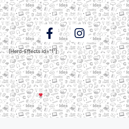
Siga a DigooWeb
[Herd-Effects id="1"]
© Todos os direitos reservados a DigooWeb Gramado, RS |
Servidores em Dallas, TX
Criado com muito
em Gramado, Serra Gaúcha