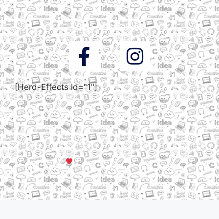
Siga a DigooWeb
[Herd-Effects id="1"]
© Todos os direitos reservados a DigooWeb Gramado, RS |
Servidores em Dallas, TX
Criado com muito
em Gramado, Serra Gaúcha