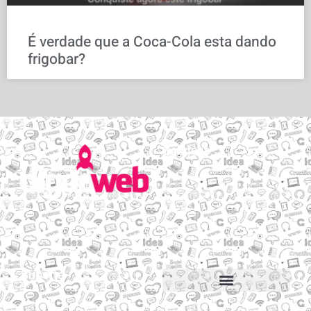
É verdade que a Coca-Cola esta dando
frigobar?
Serviços
Email personalizado
Hospedagem de Sites
Migração de sites e e-mails
Construtor de sites
Suporte
Suporte via Whats