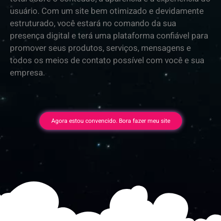
usuário. Com um site bem otimizado e devidamente
estruturado, você estará no comando da sua
presença digital e terá uma plataforma confiável para
promover seus produtos, serviços, mensagens e
todos os meios de contato possível com você e sua
empresa.
Agora estou convencido. Bora fazer meu site