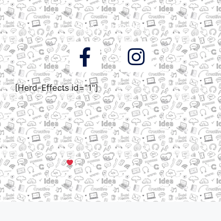
Siga a DigooWeb
[Herd-Effects id="1"]
© Todos os direitos reservados a DigooWeb Gramado, RS |
Servidores em Dallas, TX
Criado com muito
em Gramado, Serra Gaúcha