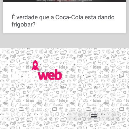
É verdade que a Coca-Cola esta dando
frigobar?
Serviços
Email personalizado
Hospedagem de Sites
Migração de sites e e-mails
Construtor de sites
Suporte
Suporte via Whats