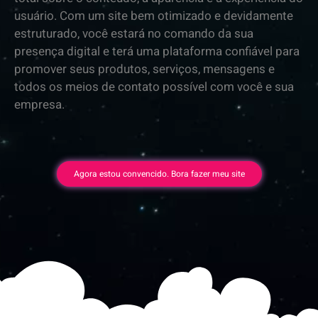
usuário. Com um site bem otimizado e devidamente
estruturado, você estará no comando da sua
presença digital e terá uma plataforma confiável para
promover seus produtos, serviços, mensagens e
todos os meios de contato possível com você e sua
empresa.
Agora estou convencido. Bora fazer meu site