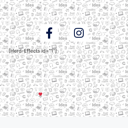
Siga a DigooWeb
[Herd-Effects id="1"]
© Todos os direitos reservados a DigooWeb Gramado, RS |
Servidores em Dallas, TX
Criado com muito
em Gramado, Serra Gaúcha