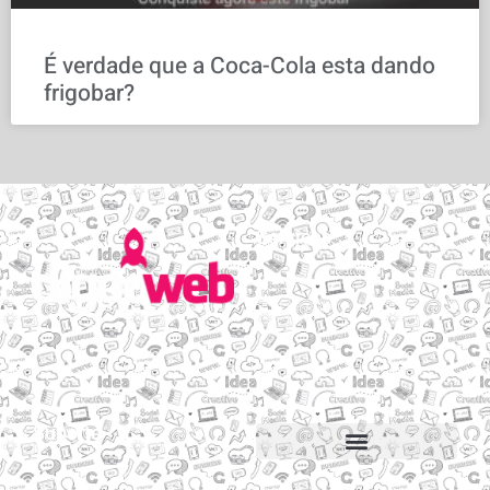
É verdade que a Coca-Cola esta dando
frigobar?
Serviços
Email personalizado
Hospedagem de Sites
Migração de sites e e-mails
Construtor de sites
Suporte
Suporte via Whats