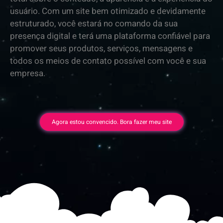
usuário. Com um site bem otimizado e devidamente
estruturado, você estará no comando da sua
presença digital e terá uma plataforma confiável para
promover seus produtos, serviços, mensagens e
todos os meios de contato possível com você e sua
empresa.
Agora estou convencido. Bora fazer meu site