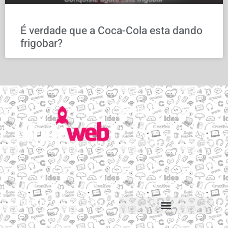
É verdade que a Coca-Cola esta dando
frigobar?
Serviços
Email personalizado
Hospedagem de Sites
Migração de sites e e-mails
Construtor de sites
Suporte
Suporte via Whats