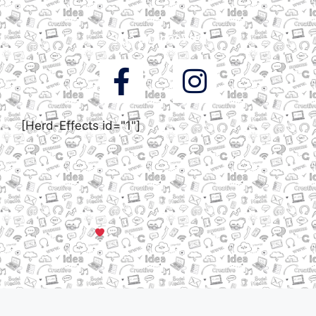
Siga a DigooWeb
[Herd-Effects id="1"]
© Todos os direitos reservados a DigooWeb Gramado, RS |
Servidores em Dallas, TX
Criado com muito
em Gramado, Serra Gaúcha