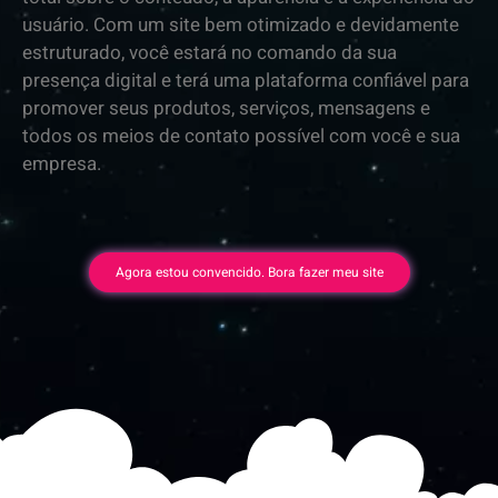
usuário. Com um site bem otimizado e devidamente
estruturado, você estará no comando da sua
presença digital e terá uma plataforma confiável para
promover seus produtos, serviços, mensagens e
todos os meios de contato possível com você e sua
empresa.
Agora estou convencido. Bora fazer meu site