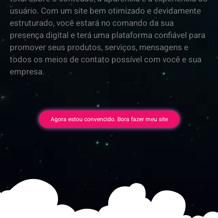
usuário. Com um site bem otimizado e devidamente
estruturado, você estará no comando da sua
presença digital e terá uma plataforma confiável para
promover seus produtos, serviços, mensagens e
todos os meios de contato possível com você e sua
empresa.
Agora estou convencido. Bora fazer meu site