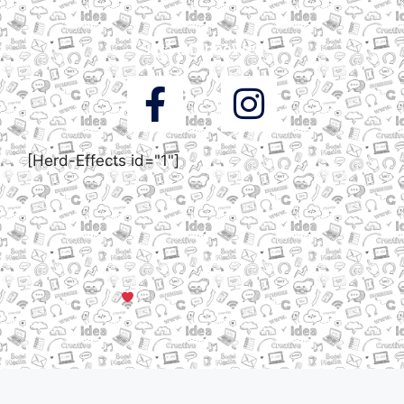
Siga a DigooWeb
[Herd-Effects id="1"]
© Todos os direitos reservados a DigooWeb Gramado, RS |
Servidores em Dallas, TX
Criado com muito
em Gramado, Serra Gaúcha