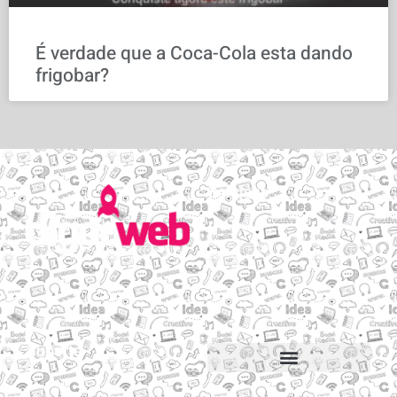
É verdade que a Coca-Cola esta dando
frigobar?
Serviços
Email personalizado
Hospedagem de Sites
Migração de sites e e-mails
Construtor de sites
Suporte
Suporte via Whats