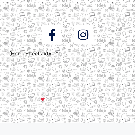
Siga a DigooWeb
[Herd-Effects id="1"]
© Todos os direitos reservados a DigooWeb Gramado, RS |
Servidores em Dallas, TX
Criado com muito
em Gramado, Serra Gaúcha