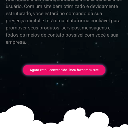
usuário. Com um site bem otimizado e devidamente
estruturado, você estará no comando da sua
presença digital e terá uma plataforma confiável para
promover seus produtos, serviços, mensagens e
todos os meios de contato possível com você e sua
empresa.
Agora estou convencido. Bora fazer meu site