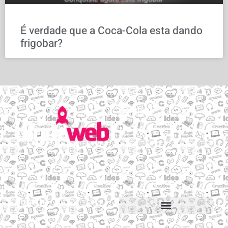
É verdade que a Coca-Cola esta dando
frigobar?
Serviços
Email personalizado
Hospedagem de Sites
Migração de sites e e-mails
Construtor de sites
Suporte
Suporte via Whats