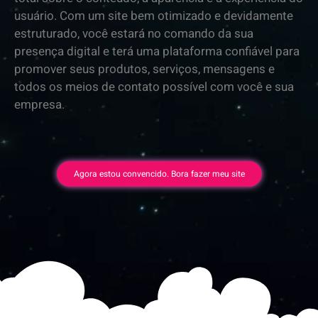
usuário. Com um site bem otimizado e devidamente
estruturado, você estará no comando da sua
presença digital e terá uma plataforma confiável para
promover seus produtos, serviços, mensagens e
todos os meios de contato possível com você e sua
empresa.
Agora estou convencido. Bora fazer meu site