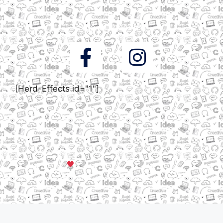
Siga a DigooWeb
[Herd-Effects id="1"]
© Todos os direitos reservados a DigooWeb Gramado, RS |
Servidores em Dallas, TX
Criado com muito
em Gramado, Serra Gaúcha