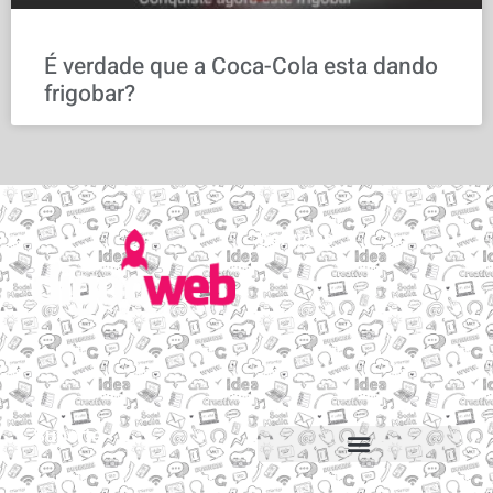
É verdade que a Coca-Cola esta dando
frigobar?
Serviços
Email personalizado
Hospedagem de Sites
Migração de sites e e-mails
Construtor de sites
Suporte
Suporte via Whats