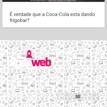
É verdade que a Coca-Cola esta dando
frigobar?
Serviços
Email personalizado
Hospedagem de Sites
Migração de sites e e-mails
Construtor de sites
Suporte
Suporte via Whats