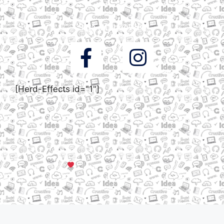
Siga a DigooWeb
[Herd-Effects id="1"]
© Todos os direitos reservados a DigooWeb Gramado, RS |
Servidores em Dallas, TX
Criado com muito
em Gramado, Serra Gaúcha