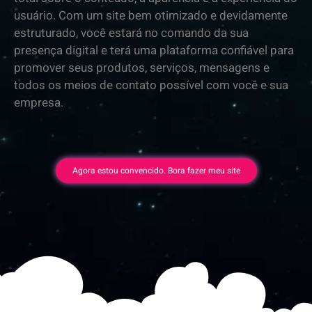
usuário. Com um site bem otimizado e devidamente
estruturado, você estará no comando da sua
presença digital e terá uma plataforma confiável para
promover seus produtos, serviços, mensagens e
todos os meios de contato possível com você e sua
empresa.
Agora estou convencido. Bora fazer meu site