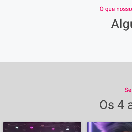
O que nosso
Alg
Se
Os 4 a