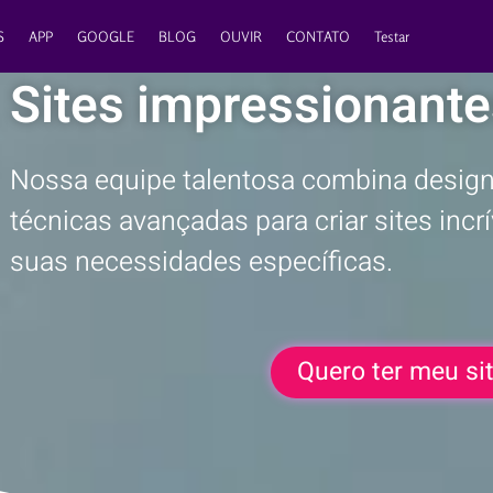
S
APP
GOOGLE
BLOG
OUVIR
CONTATO
Testar
Sites impressionante
Nossa equipe talentosa combina design 
técnicas avançadas para criar sites inc
suas necessidades específicas.
Quero ter meu si