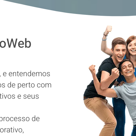
ooWeb
e, e entendemos
os de perto com
tivos e seus
 processo de
orativo,