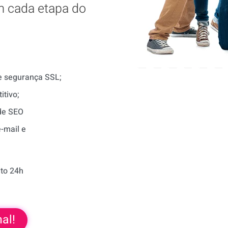
m cada etapa do
de segurança SSL;
itivo;
de SEO
-mail e
to 24h
al!