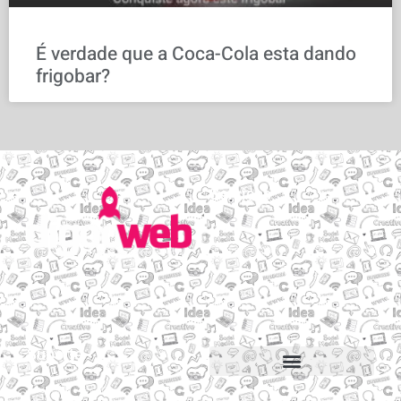
É verdade que a Coca-Cola esta dando
frigobar?
Serviços
Email personalizado
Hospedagem de Sites
Migração de sites e e-mails
Construtor de sites
Suporte
Suporte via Whats