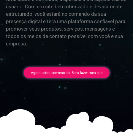
usuário. Com um site bem otimizado e devidamente
estruturado, você estará no comando da sua
presença digital e terá uma plataforma confiável para
promover seus produtos, serviços, mensagens e
todos os meios de contato possível com você e sua
empresa.
Agora estou convencido. Bora fazer meu site