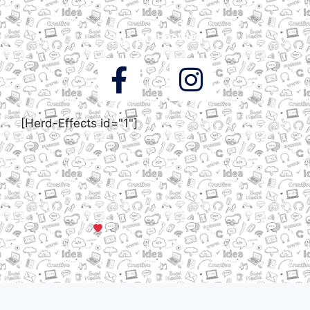
Siga a DigooWeb
[Herd-Effects id="1"]
© Todos os direitos reservados a DigooWeb Gramado, RS |
Servidores em Dallas, TX
Criado com muito
em Gramado, Serra Gaúcha