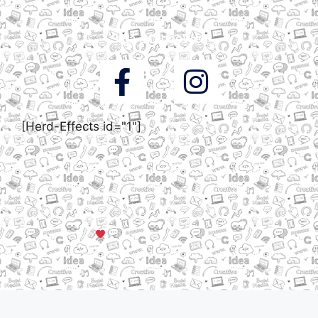
Siga a DigooWeb
[Herd-Effects id="1"]
© Todos os direitos reservados a DigooWeb Gramado, RS |
Servidores em Dallas, TX
Criado com muito
em Gramado, Serra Gaúcha