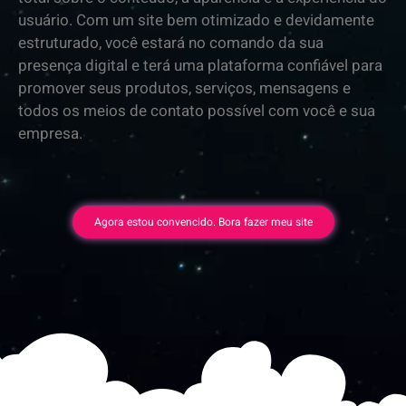
usuário. Com um site bem otimizado e devidamente
estruturado, você estará no comando da sua
presença digital e terá uma plataforma confiável para
promover seus produtos, serviços, mensagens e
todos os meios de contato possível com você e sua
empresa.
Agora estou convencido. Bora fazer meu site