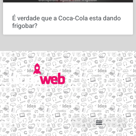
É verdade que a Coca-Cola esta dando
frigobar?
Serviços
Email personalizado
Hospedagem de Sites
Migração de sites e e-mails
Construtor de sites
Suporte
Suporte via Whats