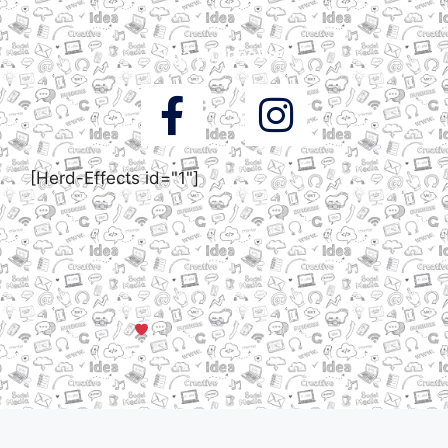
Siga a DigooWeb
[Herd-Effects id="1"]
© Todos os direitos reservados a DigooWeb Gramado, RS |
Servidores em Dallas, TX
Criado com muito
em Gramado, Serra Gaúcha