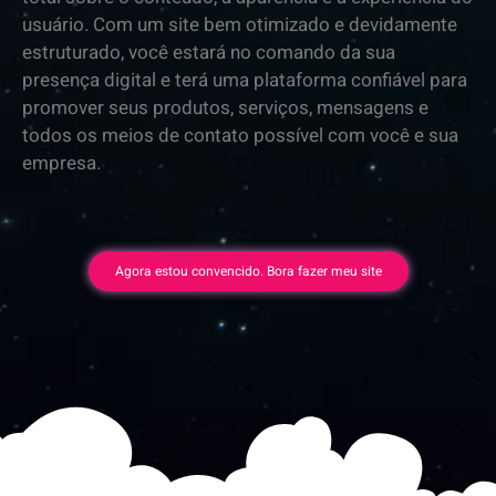
usuário. Com um site bem otimizado e devidamente
estruturado, você estará no comando da sua
presença digital e terá uma plataforma confiável para
promover seus produtos, serviços, mensagens e
todos os meios de contato possível com você e sua
empresa.
Agora estou convencido. Bora fazer meu site