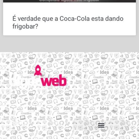
É verdade que a Coca-Cola esta dando
frigobar?
Serviços
Email personalizado
Hospedagem de Sites
Migração de sites e e-mails
Construtor de sites
Suporte
Suporte via Whats