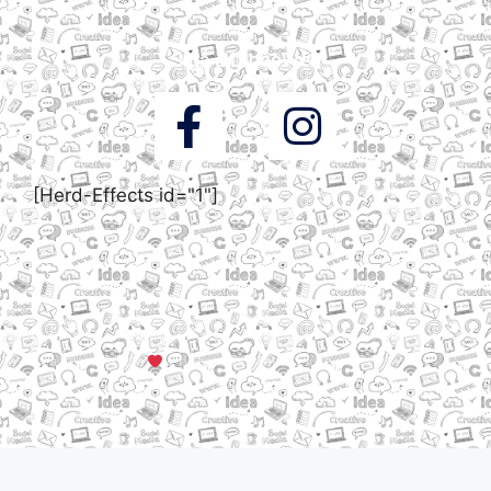
Siga a DigooWeb
[Herd-Effects id="1"]
© Todos os direitos reservados a DigooWeb Gramado, RS |
Servidores em Dallas, TX
Criado com muito
em Gramado, Serra Gaúcha