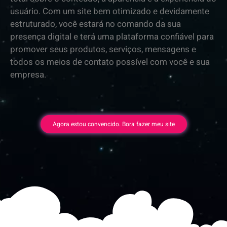
usuário. Com um site bem otimizado e devidamente
estruturado, você estará no comando da sua
presença digital e terá uma plataforma confiável para
promover seus produtos, serviços, mensagens e
todos os meios de contato possível com você e sua
empresa.
Agora estou convencido. Bora fazer meu site