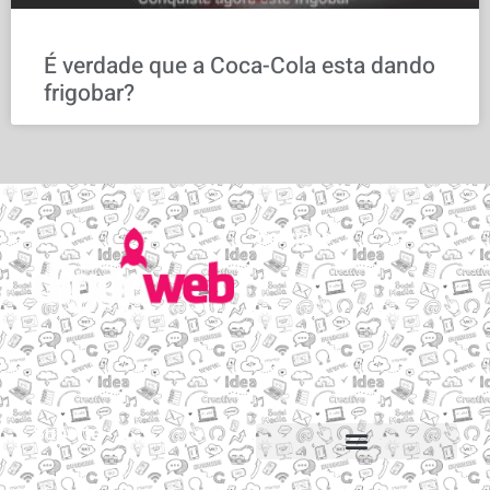
É verdade que a Coca-Cola esta dando
frigobar?
Serviços
Email personalizado
Hospedagem de Sites
Migração de sites e e-mails
Construtor de sites
Suporte
Suporte via Whats