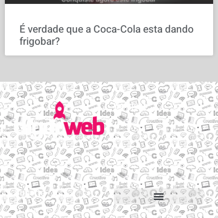
É verdade que a Coca-Cola esta dando
frigobar?
Serviços
Email personalizado
Hospedagem de Sites
Migração de sites e e-mails
Construtor de sites
Suporte
Suporte via Whats