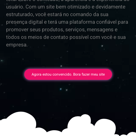
usuário. Com um site bem otimizado e devidamente
estruturado, você estará no comando da sua
presença digital e terá uma plataforma confiável para
promover seus produtos, serviços, mensagens e
todos os meios de contato possível com você e sua
empresa.
Agora estou convencido. Bora fazer meu site