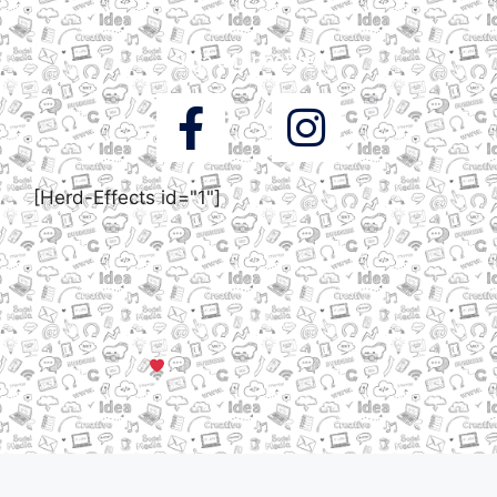
Siga a DigooWeb
[Herd-Effects id="1"]
© Todos os direitos reservados a DigooWeb Gramado, RS |
Servidores em Dallas, TX
Criado com muito
em Gramado, Serra Gaúcha