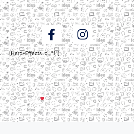
Siga a DigooWeb
[Herd-Effects id="1"]
© Todos os direitos reservados a DigooWeb Gramado, RS |
Servidores em Dallas, TX
Criado com muito
em Gramado, Serra Gaúcha