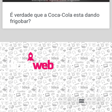
É verdade que a Coca-Cola esta dando
frigobar?
Serviços
Email personalizado
Hospedagem de Sites
Migração de sites e e-mails
Construtor de sites
Suporte
Suporte via Whats