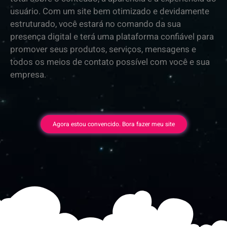
usuário. Com um site bem otimizado e devidamente
estruturado, você estará no comando da sua
presença digital e terá uma plataforma confiável para
promover seus produtos, serviços, mensagens e
todos os meios de contato possível com você e sua
empresa.
Agora estou convencido. Bora fazer meu site