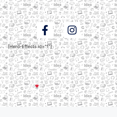
Siga a DigooWeb
[Herd-Effects id="1"]
© Todos os direitos reservados a DigooWeb Gramado, RS |
Servidores em Dallas, TX
Criado com muito
em Gramado, Serra Gaúcha