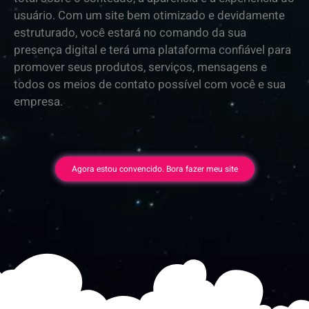
usuário. Com um site bem otimizado e devidamente
estruturado, você estará no comando da sua
presença digital e terá uma plataforma confiável para
promover seus produtos, serviços, mensagens e
todos os meios de contato possível com você e sua
empresa.
Agora estou convencido. Bora fazer meu site