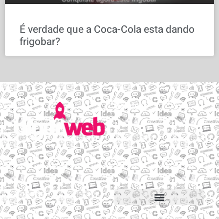
É verdade que a Coca-Cola esta dando
frigobar?
Serviços
Email personalizado
Hospedagem de Sites
Migração de sites e e-mails
Construtor de sites
Suporte
Suporte via Whats