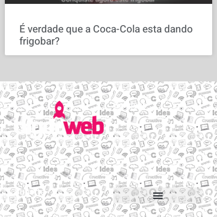
É verdade que a Coca-Cola esta dando
frigobar?
Serviços
Email personalizado
Hospedagem de Sites
Migração de sites e e-mails
Construtor de sites
Suporte
Suporte via Whats