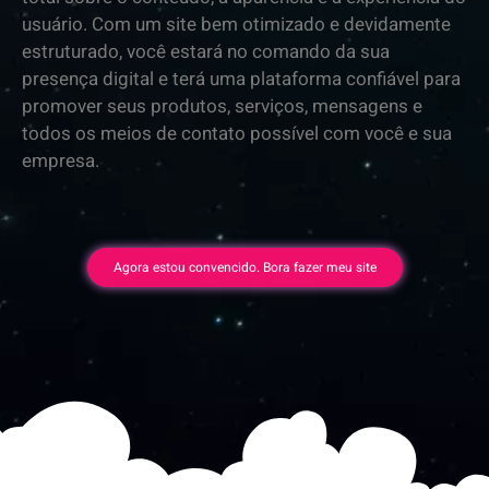
usuário. Com um site bem otimizado e devidamente
estruturado, você estará no comando da sua
presença digital e terá uma plataforma confiável para
promover seus produtos, serviços, mensagens e
todos os meios de contato possível com você e sua
empresa.
Agora estou convencido. Bora fazer meu site