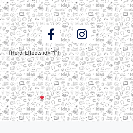
Siga a DigooWeb
[Herd-Effects id="1"]
© Todos os direitos reservados a DigooWeb Gramado, RS |
Servidores em Dallas, TX
Criado com muito
em Gramado, Serra Gaúcha